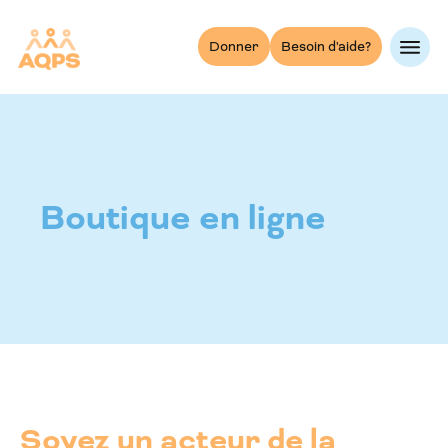
Skip
to
Donner
Besoin d'aide?
content
Boutique en ligne
Soyez un acteur de la