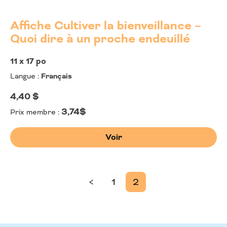
Affiche Cultiver la bienveillance –
Quoi dire à un proche endeuillé
11 x 17 po
Langue :
Français
4,40
$
3,74$
Prix membre :
Voir
Pagination
<
1
2
des
publications