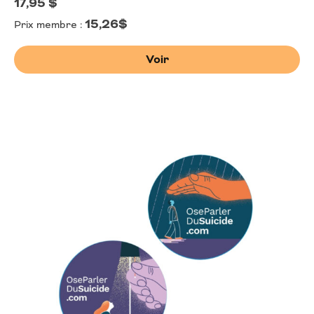
17,95
$
15,26$
Prix membre :
Voir