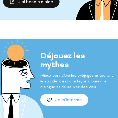
J’ai besoin d’aide
Déjouez les
mythes
Mieux connaître les préjugés entourant
le suicide, c’est une façon d’ouvrir le
dialogue et de sauver des vies.
Je m’informe