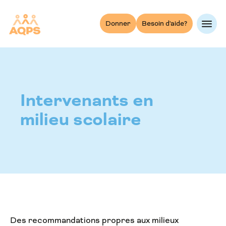
Skip
to
Donner
Besoin d'aide?
content
Intervenants en
milieu scolaire
Des recommandations propres aux milieux