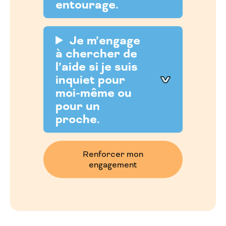
entourage.
Je m’engage
à chercher de
l’aide si je suis
inquiet pour
moi-même ou
pour un
proche.
Renforcer mon
engagement