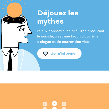
Déjouez les
mythes
Mieux connaître les préjugés entourant
le suicide, c’est une façon d’ouvrir le
dialogue et de sauver des vies.
Je m’informe