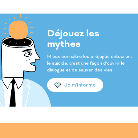
Déjouez les
mythes
Mieux connaître les préjugés entourant
le suicide, c’est une façon d’ouvrir le
dialogue et de sauver des vies.
Je m’informe