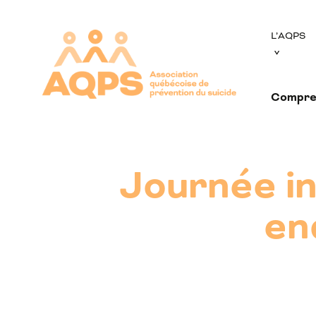
Skip
to
L’AQPS
content
Compre
Journée i
en