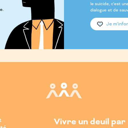
le suicide, c’est un
e.
dialogue et de sauv
Je m’inf
Vivre un deuil par
t
ité