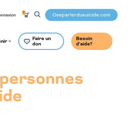
?
Oseparlerdusuicide.com
nnexion
Faire un
Besoin
nir
don
d’aide?
 personnes
ide