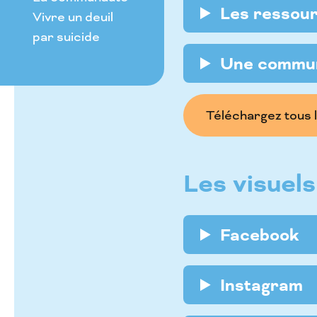
Les ressour
Vivre un deuil
par suicide
Une communa
Téléchargez tous 
Les visuel
Facebook
Instagram