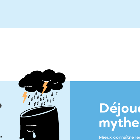
?
Déjoue
mythe
e
Mieux connaître le