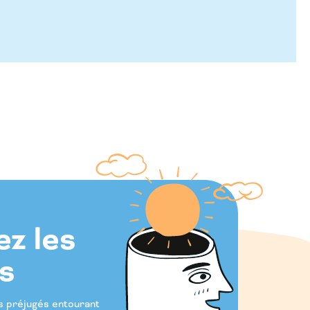
z les
s
s préjugés entourant