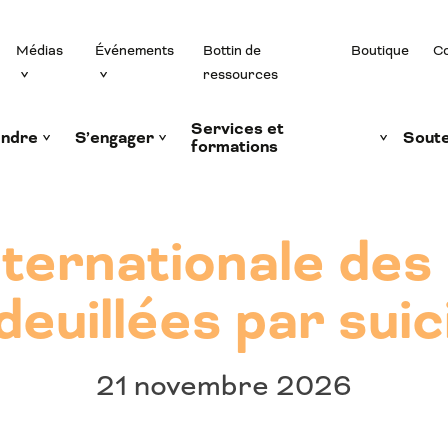
Médias
Événements
Bottin de
Boutique
Co
ressources
Services et
ndre
S’engager
Soute
formations
nternationale des
deuillées par suic
21 novembre 2026