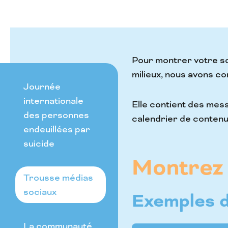
Pour montrer votre so
milieux, nous avons c
Journée
internationale
Elle contient des mess
des personnes
calendrier de contenu 
endeuillées par
suicide
Montrez 
Trousse médias
sociaux
Exemples d
La communauté