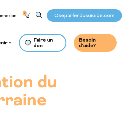
?
Oseparlerdusuicide.com
nnexion
Faire un
Besoin
nir
don
d’aide?
tion du
orraine