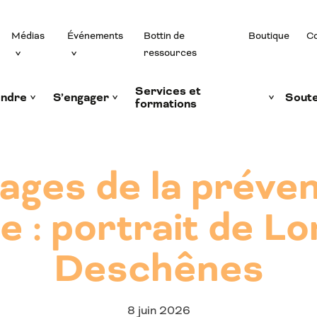
Médias
Événements
Bottin de
Boutique
Co
ressources
Services et
ndre
S’engager
Soute
formations
sages de la préven
e : portrait de L
Deschênes
8 juin 2026