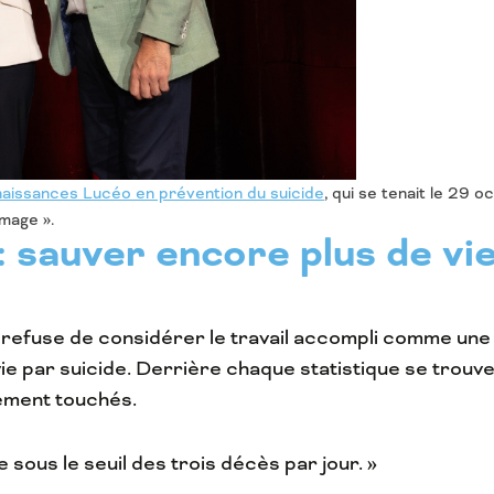
aissances Lucéo en prévention du suicide
, qui se tenait le 29
mage ».
: sauver encore plus de vi
 refuse de considérer le travail accompli comme une 
e par suicide. Derrière chaque statistique se trouve
ément touchés.
sous le seuil des trois décès par jour. »